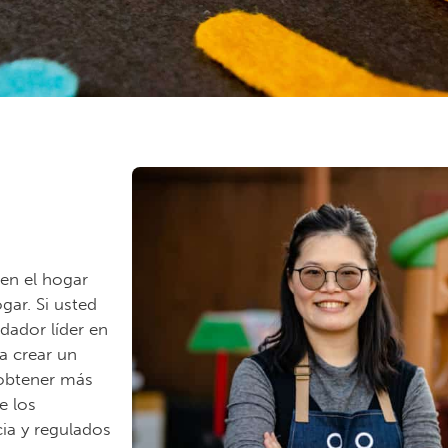
en el hogar
ogar.
Si usted
dador líder en
a crear un
 obtener más
e los
cia y regulados