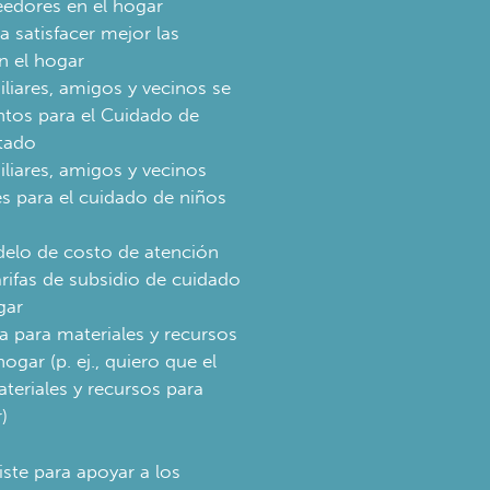
eedores en el hogar
 satisfacer mejor las
n el hogar
liares, amigos y vecinos se
ntos para el Cuidado de
tado
liares, amigos y vecinos
s para el cuidado de niños
elo de costo de atención
arifas de subsidio de cuidado
gar
a para materiales y recursos
ogar (p. ej., quiero que el
teriales y recursos para
)
iste para apoyar a los