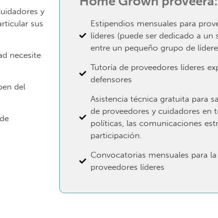
Home Grown proveerá:
cuidadores y
rticular sus
Estipendios mensuales para prov
líderes (puede ser dedicado a un 
entre un pequeño grupo de lídere
ad necesite
Tutoría de proveedores líderes e
defensores
pen del
Asistencia técnica gratuita para s
de proveedores y cuidadores en to
 de
políticas, las comunicaciones est
participación.
Convocatorias mensuales para l
proveedores líderes