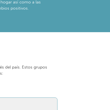
 hogar así como a las
bios positivos.
s del país. Estos grupos
s: