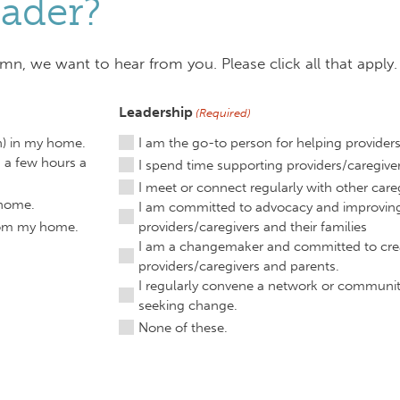
eader?
mn, we want to hear from you. Please click all that apply.
Leadership
(Required)
n) in my home.
I am the go-to person for helping provider
n a few hours a
I spend time supporting providers/caregiv
I meet or connect regularly with other care
 home.
I am committed to advocacy and improving 
from my home.
providers/caregivers and their families
I am a changemaker and committed to crea
providers/caregivers and parents.
I regularly convene a network or community
seeking change.
None of these.