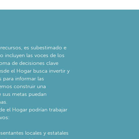
e recursos, es subestimado e
no incluyen las voces de los
toma de decisiones clave
esde el Hogar busca invertir y
s para informar las
remos construir una
e sus metas puedan
mas.
e el Hogar podrían trabajar
vos:
entantes locales y estatales