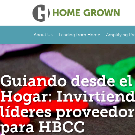
About Us
Leading from Home
Amplifying Pr
Guiando desde el
Hogar: Invirtien
líderes proveedor
para HBCC