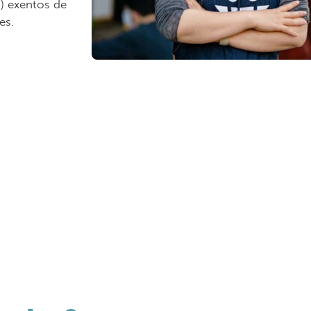
N) exentos de
es.